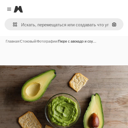
Magnific
Close menu
Поиск 
Главная
/
Стоковый
/
Фотографии
/
Пюре с авокадо и соу…