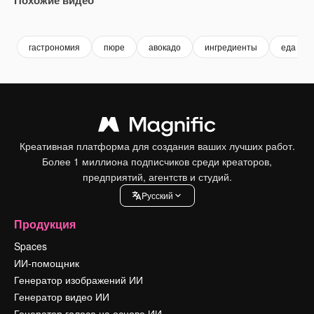
Premium
Premium
Premium
Premium
гастрономия
пюре
авокадо
ингредиенты
еда
Креативная платформа для создания ваших лучших работ.
Более 1 миллиона подписчиков среди креаторов,
предприятий, агентств и студий.
Pусский
Продукция
Spaces
ИИ-помощник
Генератор изображений ИИ
Генератор видео ИИ
Генератор голоса на основе ИИ