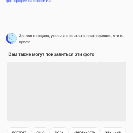
фотографий на основе ИИ
.
Зрелая женщина, указывая на что-то, притворилась, что ее держат в футболке, и выглядела весело
8photo
Вам также могут понравиться эти фото
портрет
лицо
люди
уверенность
женщина
б