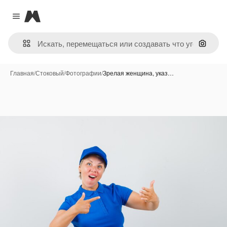
Magnific
Close menu
Поиск 
Главная
/
Стоковый
/
Фотографии
/
Зрелая женщина, указ…