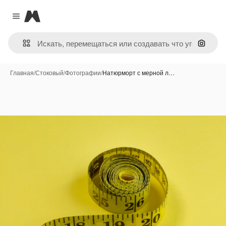
Magnific
Close menu
Поиск 
Главная
/
Стоковый
/
Фотографии
/
Натюрморт с мерной л…