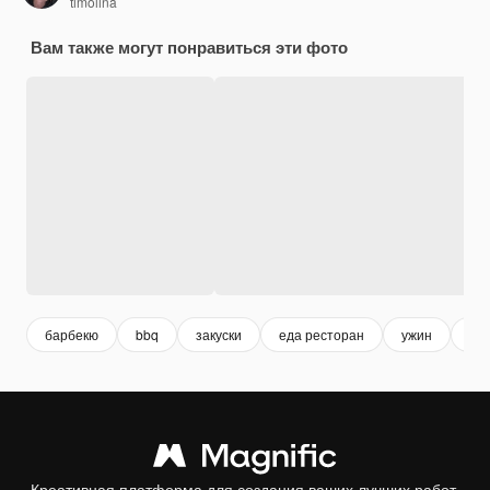
timolina
Вам также могут понравиться эти фото
барбекю
bbq
закуски
еда ресторан
ужин
ме
Креативная платформа для создания ваших лучших работ.