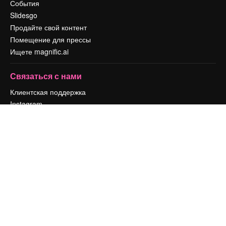
События
Slidesgo
Продайте свой контент
Помещение для прессы
Ищете magnific.ai
Связаться с нами
Клиентская поддержка
Instagram
YouTube
LinkedIn
TikTok
Discord
X
Reddit
Copyright © 2010-
2026
Freepik Company S.L.U.
Все права защищены
.