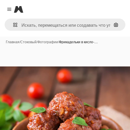
Magnific
Close menu
Поиск 
Главная
/
Стоковый
/
Фотографии
/
Фрикадельки в кисло-…