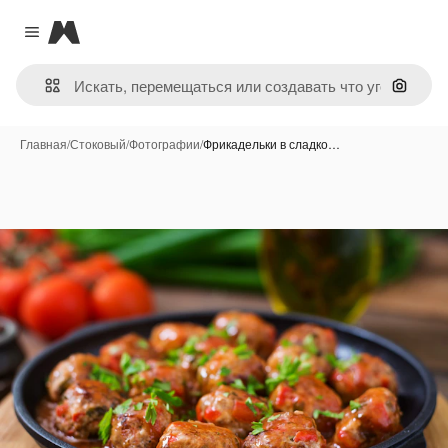
Magnific
Close menu
Поиск 
Главная
/
Стоковый
/
Фотографии
/
Фрикадельки в сладко…