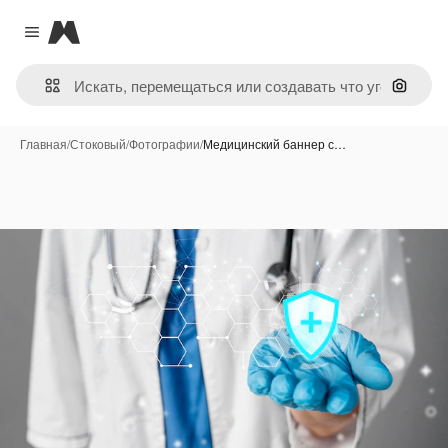
Magnific
Close menu
Поиск 
Главная
/
Стоковый
/
Фотографии
/
Медицинский баннер с…