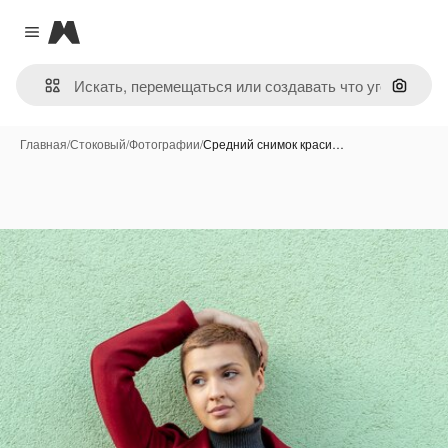
Magnific
Close menu
Поиск 
Главная
/
Стоковый
/
Фотографии
/
Средний снимок краси…