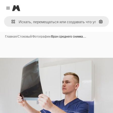
Magnific
Close menu
Поиск 
Главная
/
Стоковый
/
Фотографии
/
Врач среднего снимка…