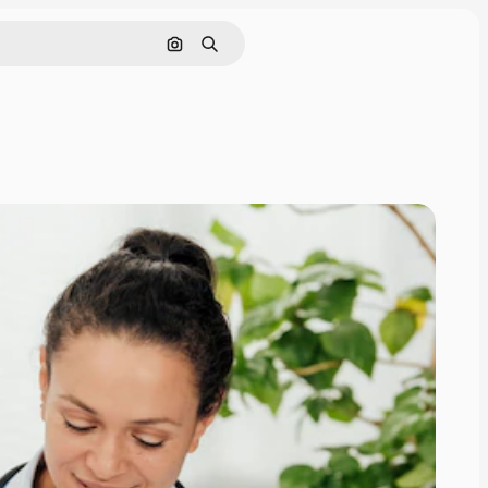
Поиск по изображению
Поиск