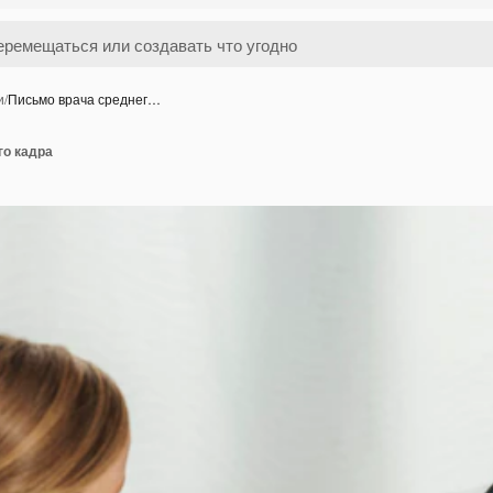
и
/
Письмо врача среднег…
го кадра