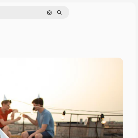
Поиск по изображению
Поиск