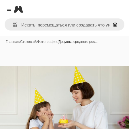
Magnific
Close menu
Поиск 
Главная
/
Стоковый
/
Фотографии
/
Девушка среднего рос…