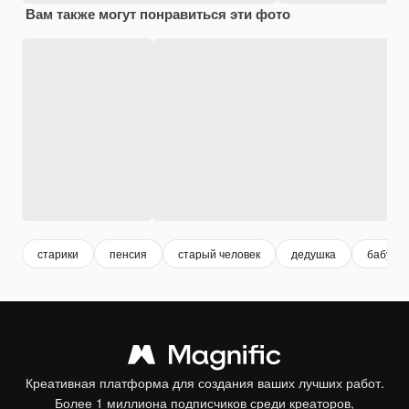
Вам также могут понравиться эти фото
старики
пенсия
старый человек
дедушка
бабушка
Креативная платформа для создания ваших лучших работ.
Более 1 миллиона подписчиков среди креаторов,