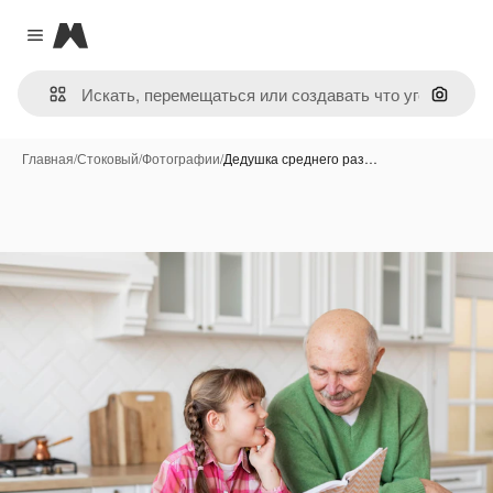
Magnific
Close menu
Поиск 
Главная
/
Стоковый
/
Фотографии
/
Дедушка среднего раз…