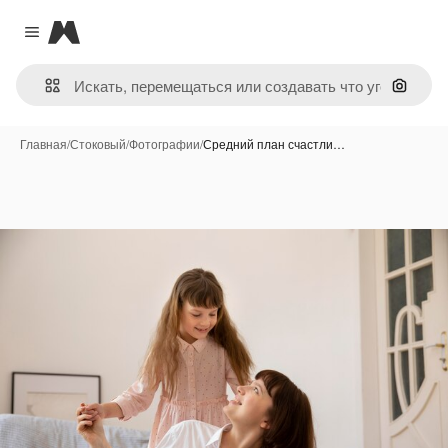
Magnific
Close menu
Поиск 
Главная
/
Стоковый
/
Фотографии
/
Средний план счастли…