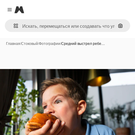
Magnific
Close menu
Поиск 
Главная
/
Стоковый
/
Фотографии
/
Средний выстрел ребе…