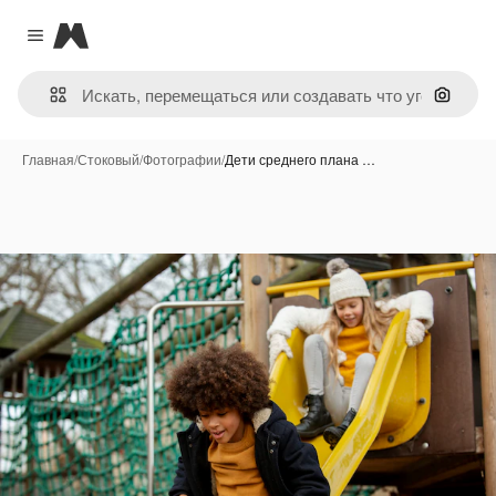
Magnific
Close menu
Поиск 
Главная
/
Стоковый
/
Фотографии
/
Дети среднего плана …