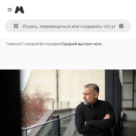
Magnific
Close menu
Поиск 
Главная
/
Стоковый
/
Фотографии
/
Средний выстрел чело…