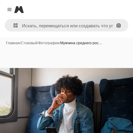
Magnific
Close menu
Поиск 
Главная
/
Стоковый
/
Фотографии
/
Мужчина среднего рос…