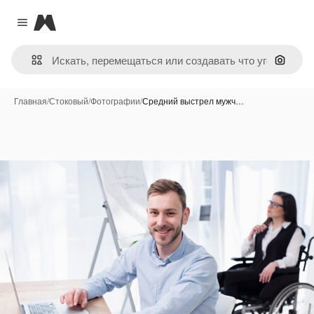
Magnific
Close menu
Поиск 
Главная
/
Стоковый
/
Фотографии
/
Средний выстрел мужч…