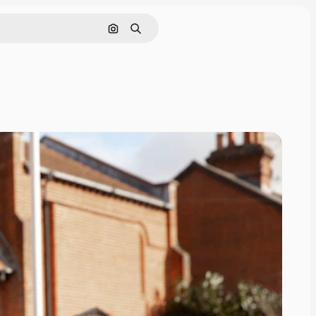
Поиск по изображению
Поиск