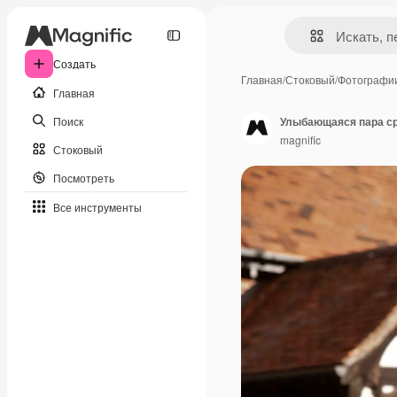
Создать
Главная
/
Стоковый
/
Фотографи
Главная
Поиск
Улыбающаяся пара с
magnific
Стоковый
Посмотреть
Все инструменты