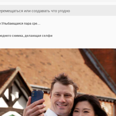
и
/
Улыбающаяся пара сре…
реднего снимка, делающая селфи