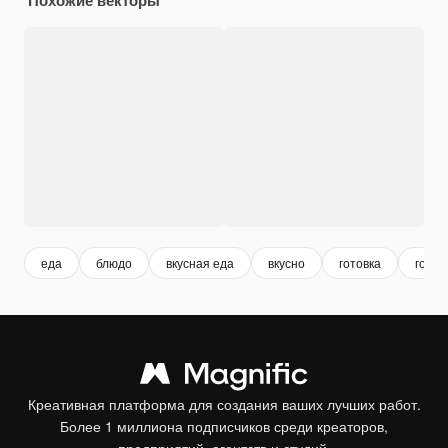
еда
блюдо
вкусная еда
вкусно
готовка
готов
Креативная платформа для создания ваших лучших работ.
Более 1 миллиона подписчиков среди креаторов,
предприятий, агентств и студий.