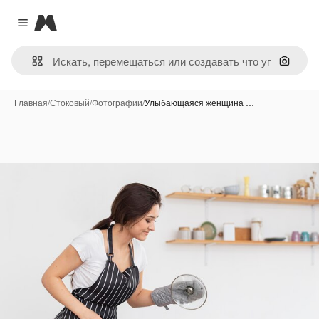
Magnific
Close menu
Поиск 
Главная
/
Стоковый
/
Фотографии
/
Улыбающаяся женщина …