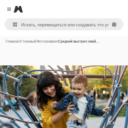
Magnific
Close menu
Поиск 
Главная
/
Стоковый
/
Фотографии
/
Средний выстрел смай…