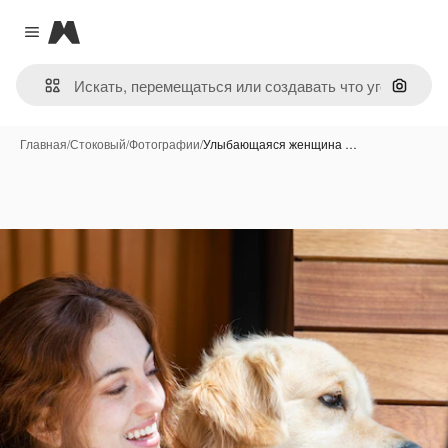
Magnific
Close menu
Поиск 
Главная
/
Стоковый
/
Фотографии
/
Улыбающаяся женщина …