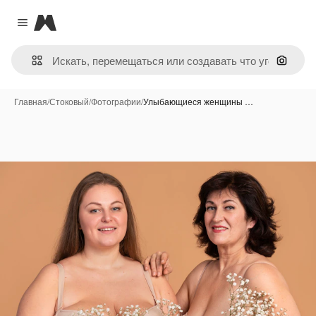
Magnific
Close menu
Поиск 
Главная
/
Стоковый
/
Фотографии
/
Улыбающиеся женщины …