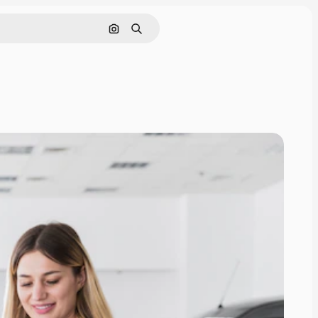
Поиск по изображению
Поиск