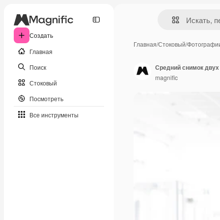
Создать
Главная
/
Стоковый
/
Фотографи
Главная
Поиск
Средний снимок двух
magnific
Стоковый
Посмотреть
Все инструменты