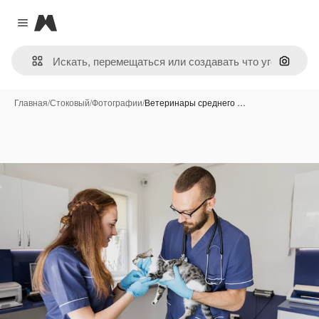
Magnific
Close menu
Поиск 
Главная
/
Стоковый
/
Фотографии
/
Ветеринары среднего …