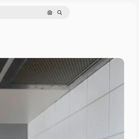
Поиск по изображению
Поиск