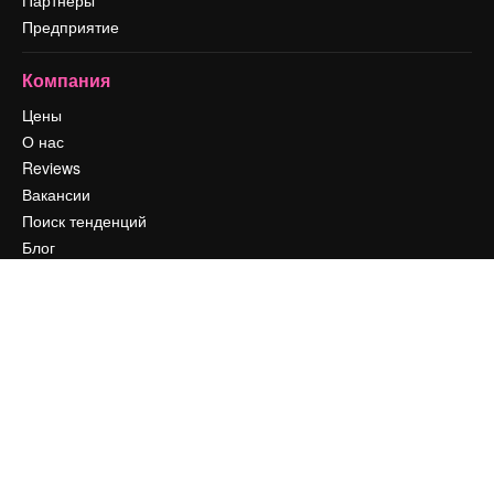
Предприятие
Компания
Цены
О нас
Reviews
Вакансии
Поиск тенденций
Блог
События
Slidesgo
Продайте свой контент
Помещение для прессы
Ищете magnific.ai
Связаться с нами
Клиентская поддержка
Instagram