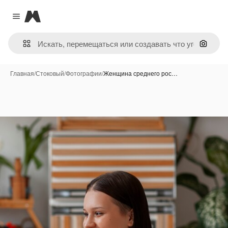
Magnific
Close menu
Поиск 
Главная
/
Стоковый
/
Фотографии
/
Женщина среднего рос…