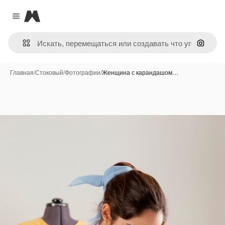
Magnific
Close menu
Поиск 
Главная
/
Стоковый
/
Фотографии
/
Женщина с карандашом…