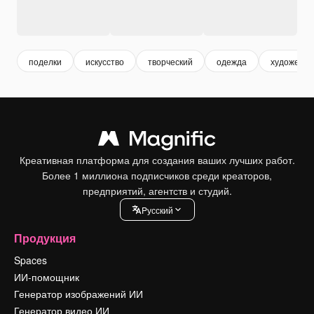
поделки
искусство
творческий
одежда
художеств
Креативная платформа для создания ваших лучших работ.
Более 1 миллиона подписчиков среди креаторов,
предприятий, агентств и студий.
Pусский
Продукция
Spaces
ИИ-помощник
Генератор изображений ИИ
Генератор видео ИИ