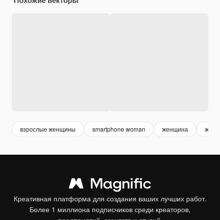
взрослые женщины
smartphone woman
женщина
женщ
Креативная платформа для создания ваших лучших работ.
Более 1 миллиона подписчиков среди креаторов,
предприятий, агентств и студий.