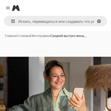
Magnific
Close menu
Поиск 
Главная
/
Стоковый
/
Фотографии
/
Средний выстрел женщ…