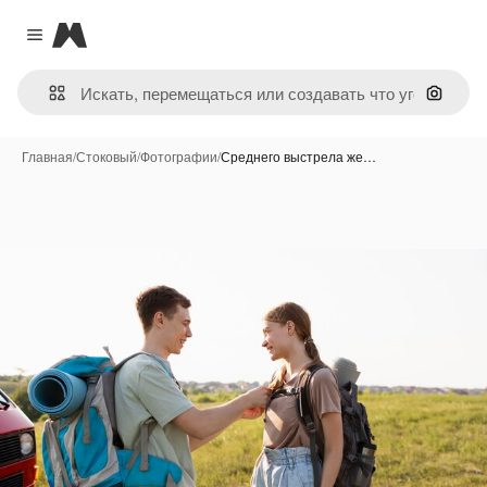
Magnific
Close menu
Поиск 
Главная
/
Стоковый
/
Фотографии
/
Среднего выстрела же…