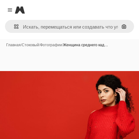
Magnific
Close menu
Поиск 
Главная
/
Стоковый
/
Фотографии
/
Женщина среднего кад…