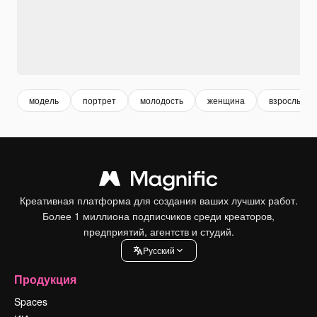
модель
портрет
молодость
женщина
взрослые 
Креативная платформа для создания ваших лучших работ.
Более 1 миллиона подписчиков среди креаторов,
предприятий, агентств и студий.
Pусский
Продукция
Spaces