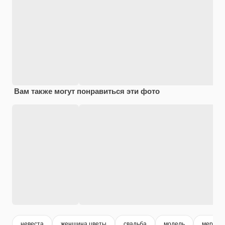
Вам также могут понравиться эти фото
невеста
женщина цветы
свадьба
модель
меропр