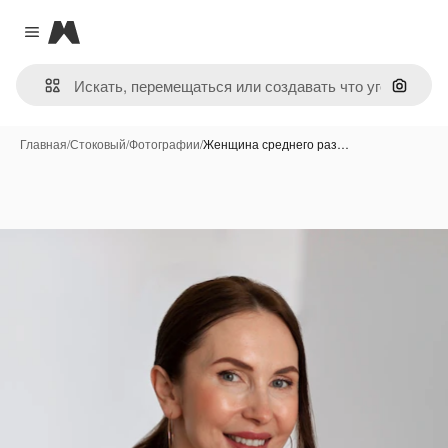
Magnific
Close menu
Поиск 
Главная
/
Стоковый
/
Фотографии
/
Женщина среднего раз…