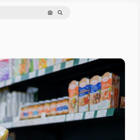
Поиск по изображению
Поиск