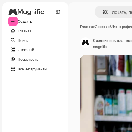
Создать
Главная
/
Стоковый
/
Фотографи
Главная
Поиск
Средний выстрел жен
magnific
Стоковый
Посмотреть
Все инструменты