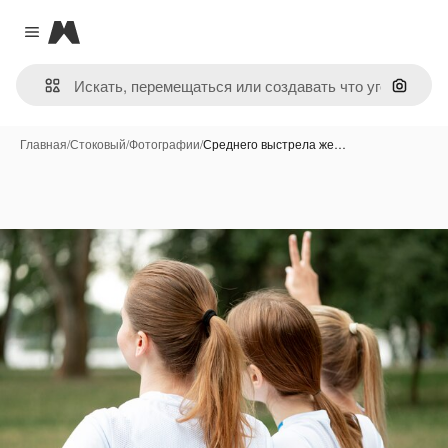
Magnific
Close menu
Поиск 
Главная
/
Стоковый
/
Фотографии
/
Среднего выстрела же…