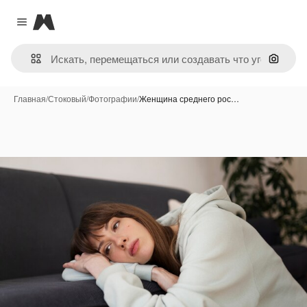
Magnific
Close menu
Поиск 
Главная
/
Стоковый
/
Фотографии
/
Женщина среднего рос…