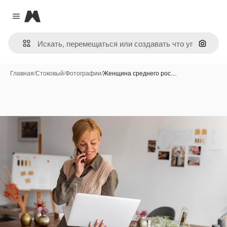
Magnific
Close menu
Поиск 
Главная
/
Стоковый
/
Фотографии
/
Женщина среднего рос…