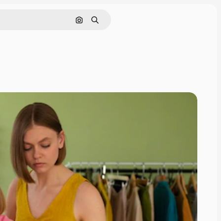
Поиск по изображению
Поиск