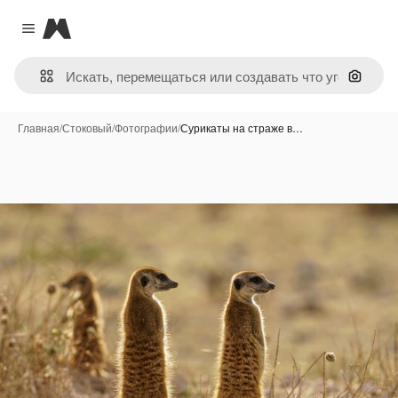
Magnific
Close menu
Поиск 
Главная
/
Стоковый
/
Фотографии
/
Сурикаты на страже в…