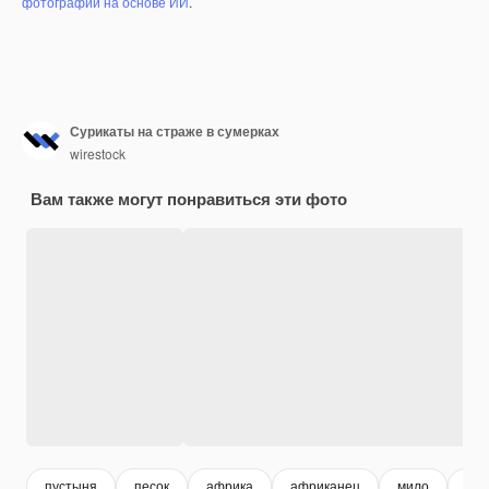
фотографий на основе ИИ
.
Сурикаты на страже в сумерках
wirestock
Вам также могут понравиться эти фото
пустыня
песок
африка
африканец
мило
4k