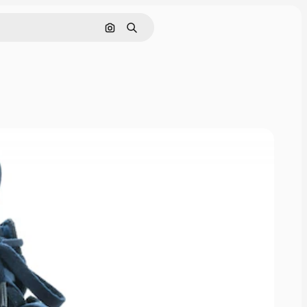
Поиск по изображению
Поиск