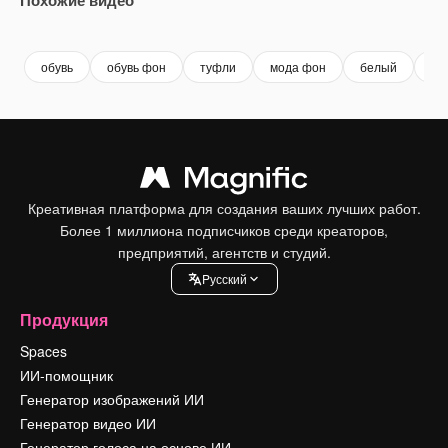
Premium
Premium
Premium
Premium
Сгенериров
обувь
обувь фон
туфли
мода фон
белый
бе
Креативная платформа для создания ваших лучших работ.
Более 1 миллиона подписчиков среди креаторов,
предприятий, агентств и студий.
Pусский
Продукция
Spaces
ИИ-помощник
Генератор изображений ИИ
Генератор видео ИИ
Генератор голоса на основе ИИ