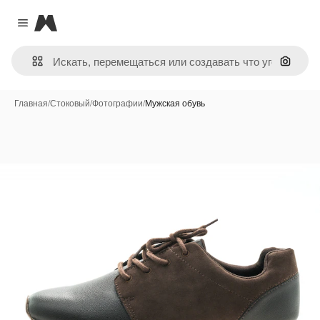
Magnific
Close menu
Поиск 
Главная
/
Стоковый
/
Фотографии
/
Мужская обувь