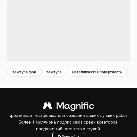
текстура фон
текстура
металлическая поверхность
ме
Креативная платформа для создания ваших лучших работ.
Более 1 миллиона подписчиков среди креаторов,
предприятий, агентств и студий.
Pусский