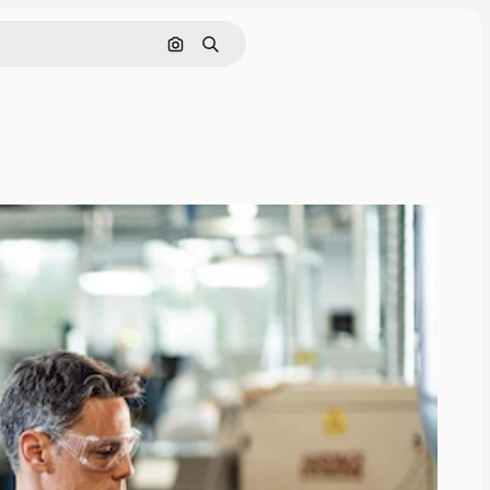
Поиск по изображению
Поиск