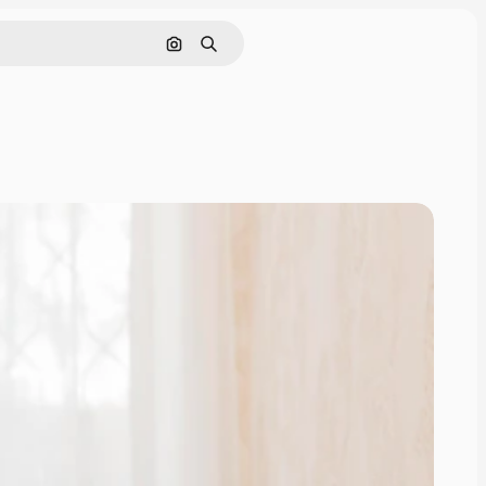
Поиск по изображению
Поиск