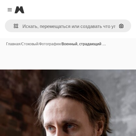
Magnific
Close menu
Поиск 
Главная
/
Стоковый
/
Фотографии
/
Военный, страдающий …