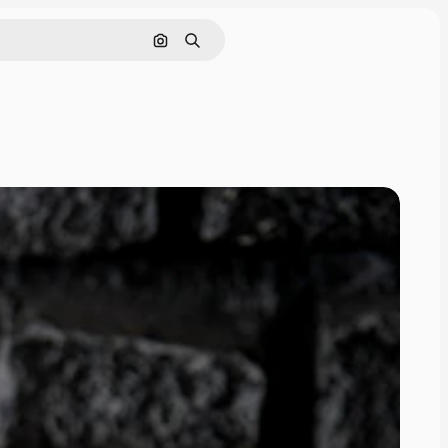
Поиск по изображению
Поиск