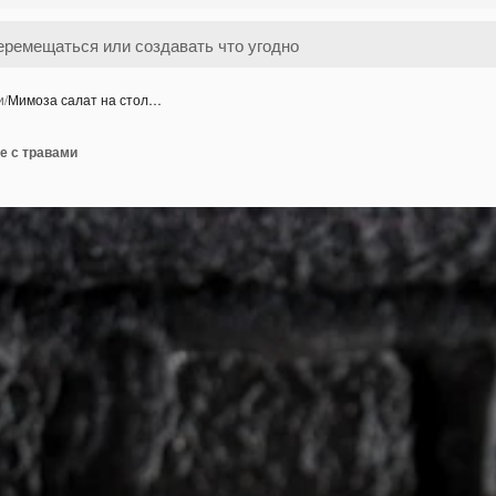
и
/
Мимоза салат на стол…
е с травами