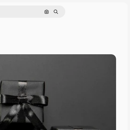
Поиск по изображению
Поиск