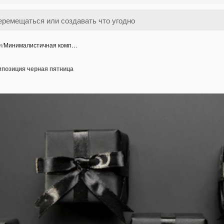
и
/
Минималистичная комп…
позиция черная пятница