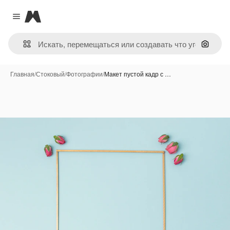
Magnific
Close menu
Поиск 
Главная
/
Стоковый
/
Фотографии
/
Макет пустой кадр с …