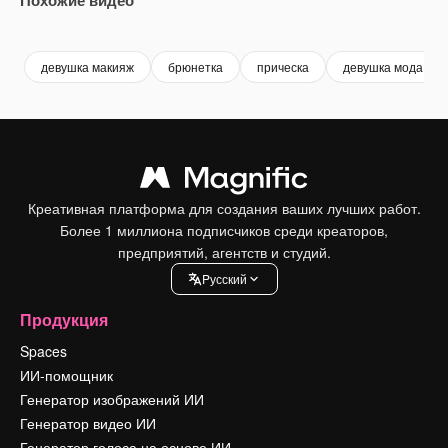
Premium
Premium
Сгенерировано с помощью ИИ
Premium
Premium
Сгенериров
девушка макияж
брюнетка
прическа
девушка мода
Креативная платформа для создания ваших лучших работ.
Более 1 миллиона подписчиков среди креаторов,
предприятий, агентств и студий.
Pусский
Продукция
Spaces
ИИ-помощник
Генератор изображений ИИ
Генератор видео ИИ
Генератор голоса на основе ИИ