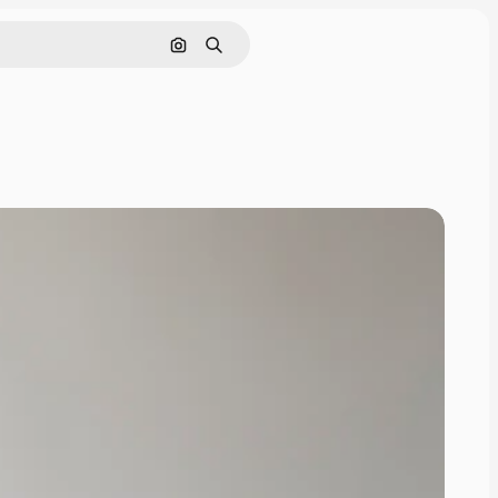
Поиск по изображению
Поиск