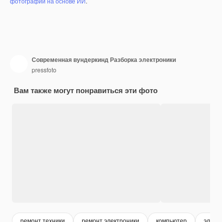
фотографий на основе ИИ
.
Современная вундеркинд Разборка электроники
pressfoto
Вам также могут понравиться эти фото
ремонт техники
ремонт электроники
компьютер
элект