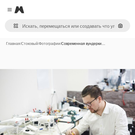
Magnific
Close menu
Поиск 
Главная
/
Стоковый
/
Фотографии
/
Современная вундерки…